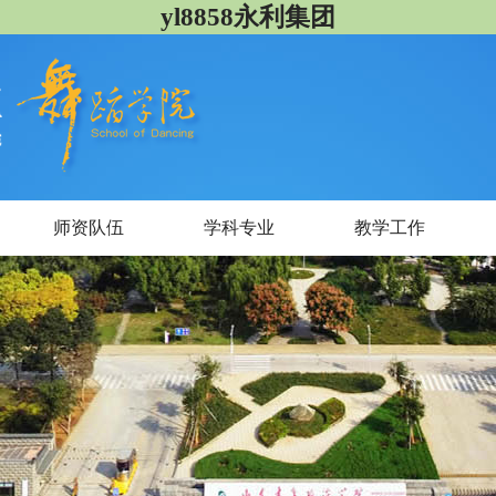
yl8858永利集团
师资队伍
学科专业
教学工作