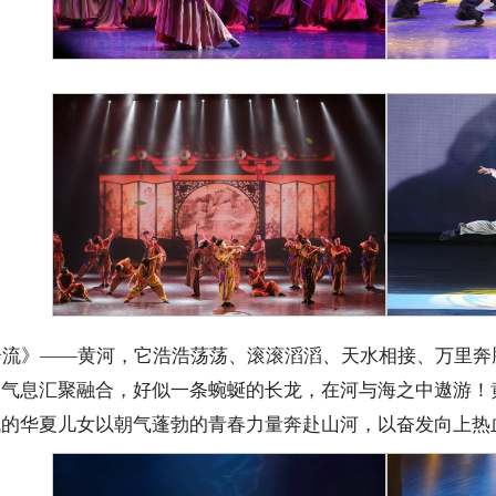
奔流》——黄河，它浩浩荡荡、滚滚滔滔、天水相接、万里奔
的气息汇聚融合，好似一条蜿蜒的长龙，在河与海之中遨游！
代的华夏儿女以朝气蓬勃的青春力量奔赴山河，以奋发向上热