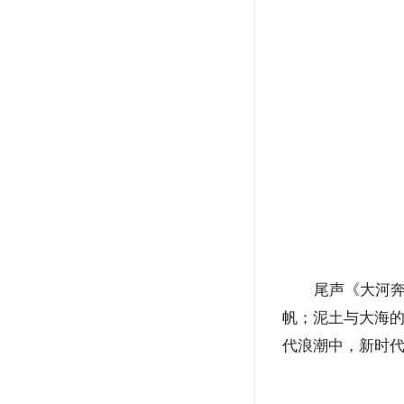
尾声《大河
帆；泥土与大海
代浪潮中，新时