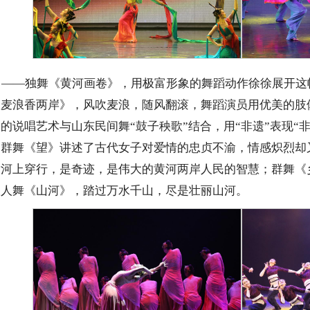
》——独舞《黄河画卷》，用极富形象的舞蹈动作徐徐展开这
吹麦浪香两岸》，风吹麦浪，随风翻滚，舞蹈演员用优美的肢
的说唱艺术与山东民间舞“鼓子秧歌”结合，用“非遗”表现“
；群舞《望》讲述了古代女子对爱情的忠贞不渝，情感炽烈却
黄河上穿行，是奇迹，是伟大的黄河两岸人民的智慧；群舞《
双人舞《山河》，踏过万水千山，尽是壮丽山河。