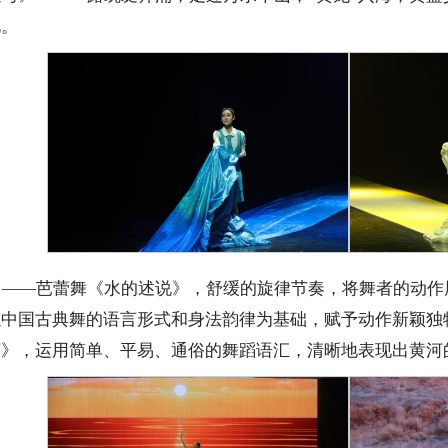
化。
》——芭蕾舞《水的述说》，舒缓的旋律节奏，将舞者的动作
以中国古典舞的语言形式和身法韵律为基础，赋予动作新颖独
河》，运用简单、平易、通俗的舞蹈语汇，清晰地表现出黄河