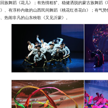
的回族舞蹈《花儿》；有热情粗犷、稳健洒脱的蒙古族舞蹈《
歌》、有淳朴内敛的山西民间舞蹈《桃花红杏花白》；有气势
样、热闹非凡的山东秧歌《又见沂蒙》。