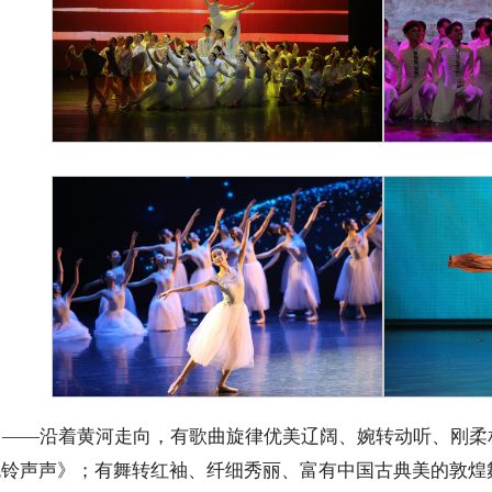
》——沿着黄河走向，有歌曲旋律优美辽阔、婉转动听、刚柔
羌铃声声》；有舞转红袖、纤细秀丽、富有中国古典美的敦煌