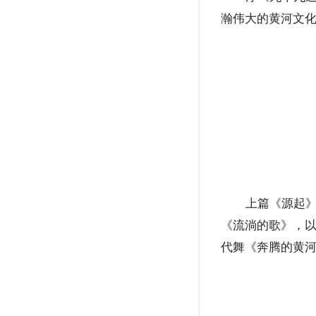
瀚伟大的黄河文
上篇《源起
《流淌的歌》，
代舞《奔腾的黄