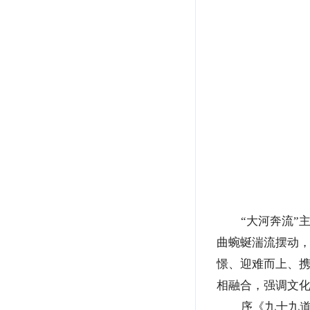
“大河奔流”
曲蜿蜒湍流摆动
憬、迎难而上、
相融合，强调文
序《九十九道