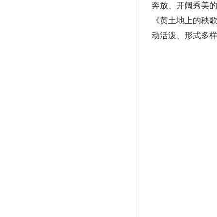
奔放、开阔秀美
《黄土地上的秧
动活泼、形式多