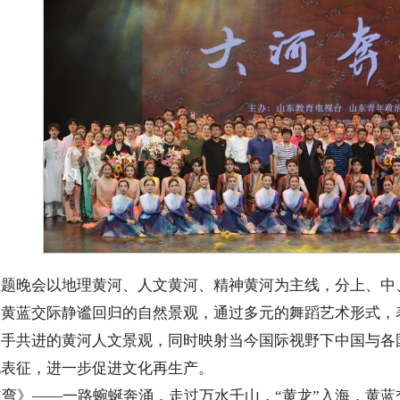
主题晚会以地理黄河、人文黄河、精神黄河为主线，分上、
，黄蓝交际静谧回归的自然景观，通过多元的舞蹈艺术形式，
携手共进的黄河人文景观，同时映射当今国际视野下中国与各
化表征，进一步促进文化再生产。
弯》——一路蜿蜒奔涌，走过万水千山，“黄龙”入海，黄