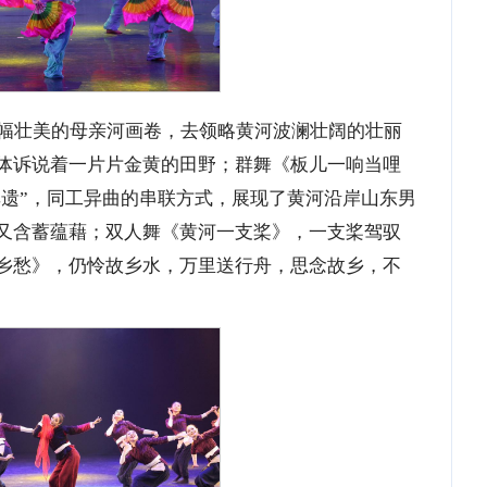
幅壮美的母亲河画卷，去领略黄河波澜壮阔的壮丽
体诉说着一片片金黄的田野；群舞《板儿一响当哩
非遗”，同工异曲的串联方式，展现了黄河沿岸山东男
又含蓄蕴藉；双人舞《黄河一支桨》，一支桨驾驭
乡愁》，仍怜故乡水，万里送行舟，思念故乡，不