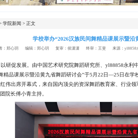
>
学院新闻
> 正文
学校举办“2026汉族民间舞精品课展示暨沿
者：郑心玥 编辑：郑心玥
复审：侯潇潇
终审：王斐 来源：yl8858永利
以研促发展。由中国艺术研究院舞蹈研究所、yl88858永利中
民间舞精品课展示暨沿黄九省舞蹈研讨会”于5月22日—25日
范红伟出席开幕式，来自国内顶尖的资深舞蹈教育家、行业领
利集团院长傅小青主持。